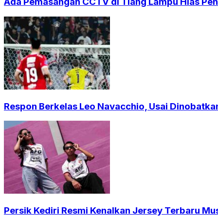
Ada Pemasangan CCTV di Tiang Lampu Hias Pendi
Respon Berkelas Leo Navacchio, Usai Dinobatkan
Persik Kediri Resmi Kenalkan Jersey Terbaru Mu