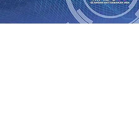
wat PASPORIA di CFD Tulungagung
09 Agu 2026
•
Munculny
9 Agu 2026
•
Musancap PKB Kabupaten Blitar Diikuti 1.50
rasi Buka Layanan Paspor Akhir Pekan
08 Agu 2026
•
KA B
Daop 7 Madiun Sampaikan Permohonan Maaf
08 Agu 2026
•
al TPA Pojok, Pengugat dan Saroja: Banding atau Kasasi,
sa Sekitar, PT SGN MKSO Kebun Dhoho Kembali Salurka
ebih Informatif, Lebih Fleksibel, dan Berkelanjutan
07 Ag
gu 2026
•
wat PASPORIA di CFD Tulungagung
09 Agu 2026
•
Munculny
9 Agu 2026
•
Musancap PKB Kabupaten Blitar Diikuti 1.50
rasi Buka Layanan Paspor Akhir Pekan
08 Agu 2026
•
KA B
Daop 7 Madiun Sampaikan Permohonan Maaf
08 Agu 2026
•
al TPA Pojok, Pengugat dan Saroja: Banding atau Kasasi,
sa Sekitar, PT SGN MKSO Kebun Dhoho Kembali Salurka
ebih Informatif, Lebih Fleksibel, dan Berkelanjutan
07 Ag
gu 2026
•