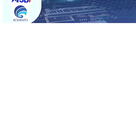
Trending
Semarak HUT RI Ke-81, Imigrasi Blitar Jemput Bola Le
Campurejo “Akui Belum Ada Kordinasi” Dengan DPUPR
0
Semarak HUT RI ke-81 dan Hari Jadi ke-702 Blitar, Imig
Operasional, Perjalanan Sejumlah KA Terlambat, KAI 
Rp1 Miliar
08 Agu 2026
•
Sebut Pemkot Kediri Arogan So
Banding
07 Agu 2026
•
Perkuat Hubungan Dengan 17 De
Perkuat Sinergi dengan Media Kenalkan Wajah Baru JKN: L
Datangkan Perkuat Untuk Super League 2026/2027
06 A
Semarak HUT RI Ke-81, Imigrasi Blitar Jemput Bola Le
Campurejo “Akui Belum Ada Kordinasi” Dengan DPUPR
0
Semarak HUT RI ke-81 dan Hari Jadi ke-702 Blitar, Imig
Operasional, Perjalanan Sejumlah KA Terlambat, KAI 
Rp1 Miliar
08 Agu 2026
•
Sebut Pemkot Kediri Arogan So
Banding
07 Agu 2026
•
Perkuat Hubungan Dengan 17 De
Perkuat Sinergi dengan Media Kenalkan Wajah Baru JKN: L
Datangkan Perkuat Untuk Super League 2026/2027
06 A