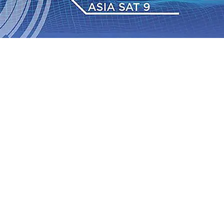
a Lampu Hias di Taman Ramah IPLT Kota Kediri, Kakel
0 Kader, Bidik Kemenangan Pilkada
08 Agu 2026
•
IAS Relasi Madiun-Adi Soemarmo Alami Gangguan
Rumah dan 6 Kendaraan Ludes Terbakar, Kerugian Capai
 Warga Tak Akan Gentar!, Pemkot “Kekeh” Dengan Materi
n Bantuan Gula
07 Agu 2026
•
BPJS Kesehatan Kediri
u 2026
•
Pemain Pemain Baru Persik Kediri Terus di
a Lampu Hias di Taman Ramah IPLT Kota Kediri, Kakel
0 Kader, Bidik Kemenangan Pilkada
08 Agu 2026
•
IAS Relasi Madiun-Adi Soemarmo Alami Gangguan
Rumah dan 6 Kendaraan Ludes Terbakar, Kerugian Capai
 Warga Tak Akan Gentar!, Pemkot “Kekeh” Dengan Materi
n Bantuan Gula
07 Agu 2026
•
BPJS Kesehatan Kediri
u 2026
•
Pemain Pemain Baru Persik Kediri Terus di