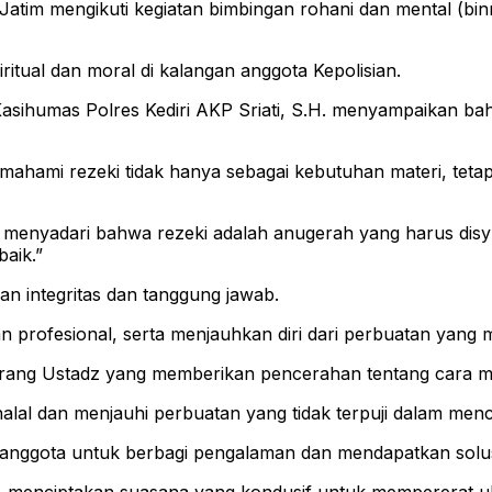
tim mengikuti kegiatan bimbingan rohani dan mental (binro
iritual dan moral di kalangan anggota Kepolisian.
i Kasihumas Polres Kediri AKP Sriati, S.H. menyampaikan b
hami rezeki tidak hanya sebagai kebutuhan materi, tetapi
s menyadari bahwa rezeki adalah anugerah yang harus disyu
aik.”
n integritas dan tanggung jawab.
n profesional, serta menjauhkan diri dari perbuatan yang me
eorang Ustadz yang memberikan pencerahan tentang cara me
lal dan menjauhi perbuatan yang tidak terpuji dalam menca
n anggota untuk berbagi pengalaman dan mendapatkan solus