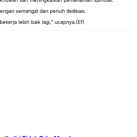
ukhuwah dan meningkatkan pemahaman spiritual.
dengan semangat dan penuh dedikasi.
kerja lebih baik lagi,” ucapnya.(Ef)