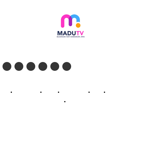
Follow social media kami di:
© 2026 - PT. Madinul Ulum Media Televisi Ummat Tulungagung, Jawa Timur
Profil Madu TV
Redaksi
Pedoman Siber
Kontak
Live Streaming
PodCast