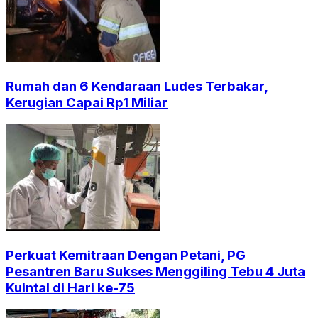
Rumah dan 6 Kendaraan Ludes Terbakar,
Kerugian Capai Rp1 Miliar
Perkuat Kemitraan Dengan Petani, PG
Pesantren Baru Sukses Menggiling Tebu 4 Juta
Kuintal di Hari ke-75