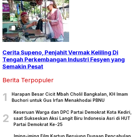
Cerita Supeno, Penjahit Vermak Keliling Di
Tengah Perkembangan Industri Fesyen yang
Semakin Pesat
Berita Terpopuler
1
Harapan Besar Cicit Mbah Cholil Bangkalan, KH Imam
Buchori untuk Gus Irfan Menakhodai PBNU
Keseruan Warga dan DPC Partai Demokrat Kota Kediri,
2
saat Sukseskan Aksi Langit Biru Indonesia Asri di HUT
Partai Demokrat Ke-25
Iming-iming Film Kartun Berujung Dugaan Pencabulan,