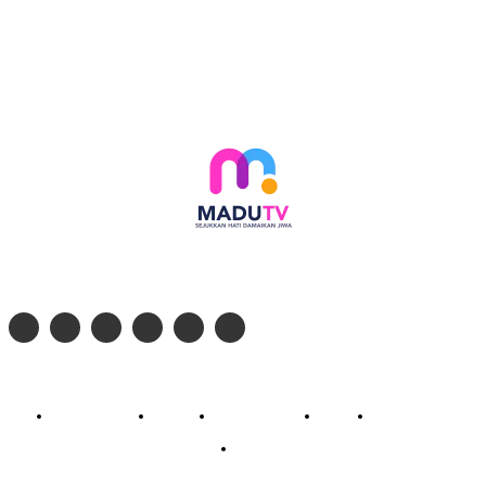
Follow social media kami di:
© 2026 - PT. Madinul Ulum Media Televisi Ummat Tulungagung, Jawa Timur
Profil Madu TV
Redaksi
Pedoman Siber
Kontak
Live Streaming
PodCast