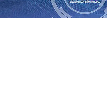
ik Kemenangan Pilkada
08 Agu 2026
•
Semarak HUT RI ke-81
un-Adi Soemarmo Alami Gangguan Operasional, Perjalana
n Ludes Terbakar, Kerugian Capai Rp1 Miliar
08 Agu 2026
r!, Pemkot “Kekeh” Dengan Materi Banding
07 Agu 2026
•
Agu 2026
•
BPJS Kesehatan Kediri Perkuat Sinergi dengan
n Baru Persik Kediri Terus di Datangkan Perkuat Untuk 
kan, Sosial, dan Pelestarian Budaya
06 Agu 2026
•
ITS Pe
Agu 2026
•
ik Kemenangan Pilkada
08 Agu 2026
•
Semarak HUT RI ke-81
un-Adi Soemarmo Alami Gangguan Operasional, Perjalana
n Ludes Terbakar, Kerugian Capai Rp1 Miliar
08 Agu 2026
r!, Pemkot “Kekeh” Dengan Materi Banding
07 Agu 2026
•
Agu 2026
•
BPJS Kesehatan Kediri Perkuat Sinergi dengan
n Baru Persik Kediri Terus di Datangkan Perkuat Untuk 
kan, Sosial, dan Pelestarian Budaya
06 Agu 2026
•
ITS Pe
Agu 2026
•