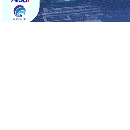
Trending
Musancap PKB Kabupaten Blitar Diikuti 1.500 Kader, Bid
Paspor Akhir Pekan
08 Agu 2026
•
KA BIAS Relasi Madi
Permohonan Maaf
08 Agu 2026
•
Rumah dan 6 Kendaraa
dan Saroja: Banding atau Kasasi, Warga Tak Akan Genta
MKSO Kebun Dhoho Kembali Salurkan Bantuan Gula
07 
Fleksibel, dan Berkelanjutan
07 Agu 2026
•
Pemain Pemai
Madiun Salurkan Bantuan TJSL Rp123 Juta untuk Pendidi
Hasil Panen Jagung di Mojokerto Tembus 18 Ton/Ha
06 
Musancap PKB Kabupaten Blitar Diikuti 1.500 Kader, Bid
Paspor Akhir Pekan
08 Agu 2026
•
KA BIAS Relasi Madi
Permohonan Maaf
08 Agu 2026
•
Rumah dan 6 Kendaraa
dan Saroja: Banding atau Kasasi, Warga Tak Akan Genta
MKSO Kebun Dhoho Kembali Salurkan Bantuan Gula
07 
Fleksibel, dan Berkelanjutan
07 Agu 2026
•
Pemain Pemai
Madiun Salurkan Bantuan TJSL Rp123 Juta untuk Pendidi
Hasil Panen Jagung di Mojokerto Tembus 18 Ton/Ha
06 