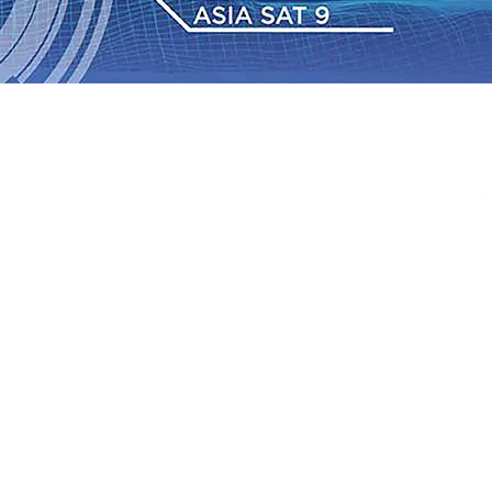
 dan Hari Jadi ke-702 Blitar, Imigrasi Buka Layanan
n Sejumlah KA Terlambat, KAI Daop 7 Madiun Sampaikan
•
Sebut Pemkot Kediri Arogan Soal TPA Pojok, Pengugat
Perkuat Hubungan Dengan 17 Desa Sekitar, PT SGN
 Media Kenalkan Wajah Baru JKN: Lebih Informatif, Lebih
Super League 2026/2027
06 Agu 2026
•
KAI Daop 7
rkenalkan Pupuk Probiotik Berbasis Grafenik Karbon,
 dan Hari Jadi ke-702 Blitar, Imigrasi Buka Layanan
n Sejumlah KA Terlambat, KAI Daop 7 Madiun Sampaikan
•
Sebut Pemkot Kediri Arogan Soal TPA Pojok, Pengugat
Perkuat Hubungan Dengan 17 Desa Sekitar, PT SGN
 Media Kenalkan Wajah Baru JKN: Lebih Informatif, Lebih
Super League 2026/2027
06 Agu 2026
•
KAI Daop 7
rkenalkan Pupuk Probiotik Berbasis Grafenik Karbon,