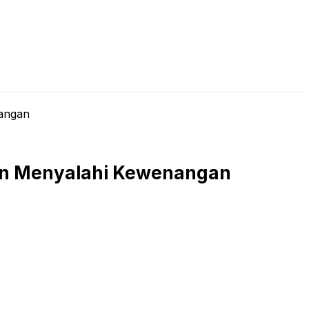
LIVE STREAMING
PODCAST
KAJIAN ISLAM
nangan
gan Menyalahi Kewenangan