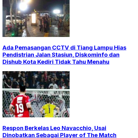
Ada Pemasangan CCTV di Tiang Lampu Hias
Pendistrian Jalan Stasiun, Diskominfo dan
Dishub Kota Kediri Tidak Tahu Menahu
Respon Berkelas Leo Navacchio, Usai
Dinobatkan Sebagai Player of The Match