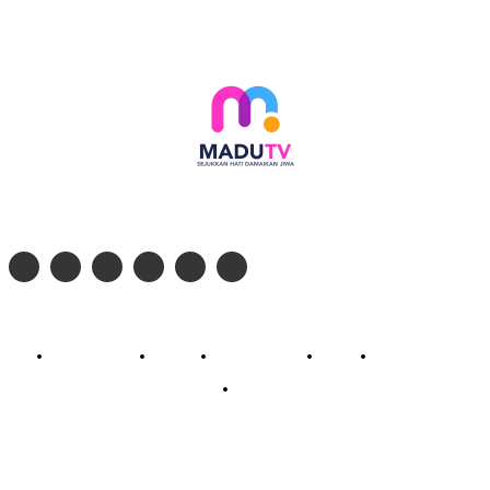
Follow social media kami di:
© 2026 - PT. Madinul Ulum Media Televisi Ummat Tulungagung, Jawa Timur
Profil Madu TV
Redaksi
Pedoman Siber
Kontak
Live Streaming
PodCast