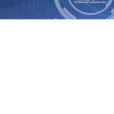
an Saroja: Banding atau Kasasi, Warga Tak Akan Gentar!,
SO Kebun Dhoho Kembali Salurkan Bantuan Gula
07 Agu 
Fleksibel, dan Berkelanjutan
07 Agu 2026
•
Pemain Pemain 
iun Salurkan Bantuan TJSL Rp123 Juta untuk Pendidikan, 
 Hasil Panen Jagung di Mojokerto Tembus 18 Ton/Ha
06 A
i Hari ke-75
06 Agu 2026
•
Bangga, Mas Dhito Beri Beasis
 Timur Terus Bertumbuh, menunjukan Kuatnya Basis Me
nian Bagi Petani
06 Agu 2026
•
an Saroja: Banding atau Kasasi, Warga Tak Akan Gentar!,
SO Kebun Dhoho Kembali Salurkan Bantuan Gula
07 Agu 
Fleksibel, dan Berkelanjutan
07 Agu 2026
•
Pemain Pemain 
iun Salurkan Bantuan TJSL Rp123 Juta untuk Pendidikan, 
 Hasil Panen Jagung di Mojokerto Tembus 18 Ton/Ha
06 A
i Hari ke-75
06 Agu 2026
•
Bangga, Mas Dhito Beri Beasis
 Timur Terus Bertumbuh, menunjukan Kuatnya Basis Me
nian Bagi Petani
06 Agu 2026
•