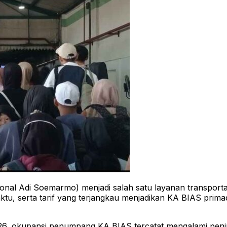
l Adi Soemarmo) menjadi salah satu layanan transportasi
waktu, serta tarif yang terjangkau menjadikan KA BIAS pr
, okupansi penumpang KA BIAS tercatat mengalami peningka