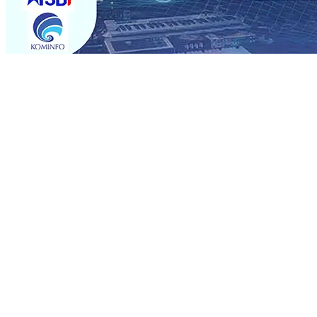
Trending
Sebut Pemkot Kediri Arogan Soal TPA Pojok, Pengugat d
Perkuat Hubungan Dengan 17 Desa Sekitar, PT SGN MK
Media Kenalkan Wajah Baru JKN: Lebih Informatif, Lebih 
Super League 2026/2027
06 Agu 2026
•
KAI Daop 7 Mad
Perkenalkan Pupuk Probiotik Berbasis Grafenik Karbon,
Pesantren Baru Sukses Menggiling Tebu 4 Juta Kuintal d
2026
•
Jumlah Rekening dan Nominal Simpanan di Jawa
Produksi, Mas Dhito Kembali Salurkan 216 Bantuan Perta
Sebut Pemkot Kediri Arogan Soal TPA Pojok, Pengugat d
Perkuat Hubungan Dengan 17 Desa Sekitar, PT SGN MK
Media Kenalkan Wajah Baru JKN: Lebih Informatif, Lebih 
Super League 2026/2027
06 Agu 2026
•
KAI Daop 7 Mad
Perkenalkan Pupuk Probiotik Berbasis Grafenik Karbon,
Pesantren Baru Sukses Menggiling Tebu 4 Juta Kuintal d
2026
•
Jumlah Rekening dan Nominal Simpanan di Jawa
Produksi, Mas Dhito Kembali Salurkan 216 Bantuan Perta