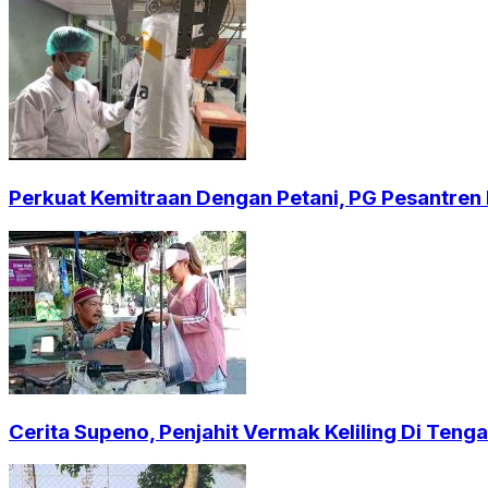
Perkuat Kemitraan Dengan Petani, PG Pesantren B
Cerita Supeno, Penjahit Vermak Keliling Di Ten