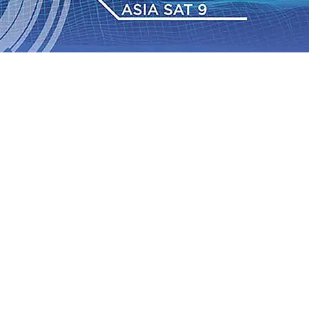
 Pemkot “Kekeh” Dengan Materi Banding
07 Agu 2026
•
2026
•
BPJS Kesehatan Kediri Perkuat Sinergi dengan
Baru Persik Kediri Terus di Datangkan Perkuat Untuk
Sosial, dan Pelestarian Budaya
06 Agu 2026
•
ITS
gu 2026
•
Perkuat Kemitraan Dengan Petani, PG
wa Siswa Peraih Medali Emas LKS Nasional 2026
06 Agu
nabung Nasabah
06 Agu 2026
•
Dukung Peningkatan
 Pemkot “Kekeh” Dengan Materi Banding
07 Agu 2026
•
2026
•
BPJS Kesehatan Kediri Perkuat Sinergi dengan
Baru Persik Kediri Terus di Datangkan Perkuat Untuk
Sosial, dan Pelestarian Budaya
06 Agu 2026
•
ITS
gu 2026
•
Perkuat Kemitraan Dengan Petani, PG
wa Siswa Peraih Medali Emas LKS Nasional 2026
06 Agu
nabung Nasabah
06 Agu 2026
•
Dukung Peningkatan