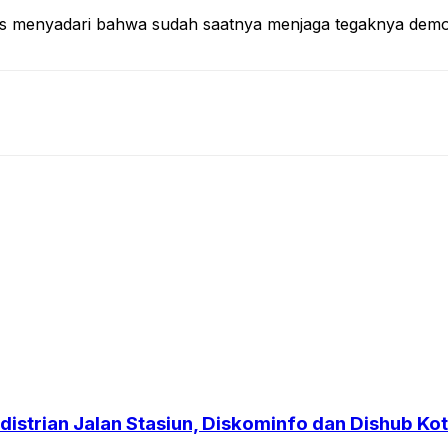
us menyadari bahwa sudah saatnya menjaga tegaknya demok
strian Jalan Stasiun, Diskominfo dan Dishub Kot