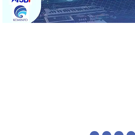
Trending
BPJS Kesehatan Kediri Perkuat Sinergi dengan Media Kena
Persik Kediri Terus di Datangkan Perkuat Untuk Super 
dan Pelestarian Budaya
06 Agu 2026
•
ITS Perkenalkan 
Perkuat Kemitraan Dengan Petani, PG Pesantren Baru Suk
Medali Emas LKS Nasional 2026
06 Agu 2026
•
Jumlah R
06 Agu 2026
•
Dukung Peningkatan Produksi, Mas Dhito 
Pemadaman Karhutla di Lereng Bromo, Api Belum Sep
BPJS Kesehatan Kediri Perkuat Sinergi dengan Media Kena
Persik Kediri Terus di Datangkan Perkuat Untuk Super 
dan Pelestarian Budaya
06 Agu 2026
•
ITS Perkenalkan 
Perkuat Kemitraan Dengan Petani, PG Pesantren Baru Suk
Medali Emas LKS Nasional 2026
06 Agu 2026
•
Jumlah R
06 Agu 2026
•
Dukung Peningkatan Produksi, Mas Dhito 
Pemadaman Karhutla di Lereng Bromo, Api Belum Sep