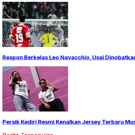
Respon Berkelas Leo Navacchio, Usai Dinobatkan
Persik Kediri Resmi Kenalkan Jersey Terbaru Mu