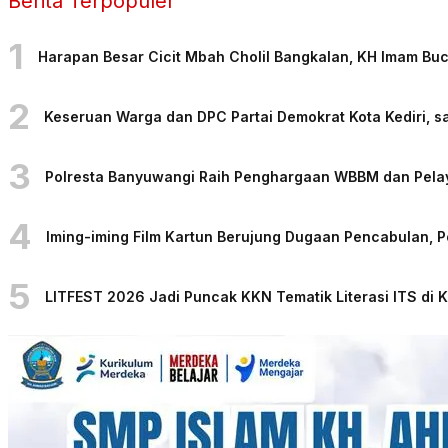
Berita Terpopuler
1
Harapan Besar Cicit Mbah Cholil Bangkalan, KH Imam Bu
2
Keseruan Warga dan DPC Partai Demokrat Kota Kediri, sa
3
Polresta Banyuwangi Raih Penghargaan WBBM dan Pelaya
4
Iming-iming Film Kartun Berujung Dugaan Pencabulan, 
5
LITFEST 2026 Jadi Puncak KKN Tematik Literasi ITS di 