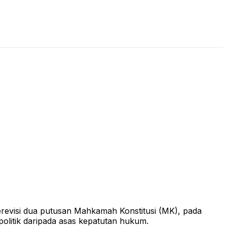
LIVE STREAMING
PODCAST
KAJIAN ISLAM
erevisi dua putusan Mahkamah Konstitusi (MK), pada
olitik daripada asas kepatutan hukum.