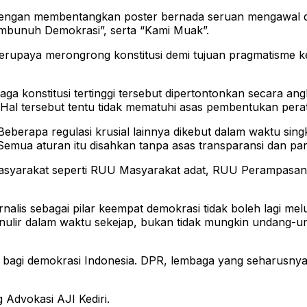
ar dengan membentangkan poster bernada seruan mengawal d
mbunuh Demokrasi”, serta “Kami Muak”.
rupaya merongrong konstitusi demi tujuan pragmatisme ke
a konstitusi tertinggi tersebut dipertontonkan secara an
leg). Hal tersebut tentu tidak mematuhi asas pembentukan p
i. Beberapa regulasi krusial lainnya dikebut dalam waktu s
emua aturan itu disahkan tanpa asas transparansi dan part
yarakat seperti RUU Masyarakat adat, RUU Perampasan As
jurnalis sebagai pilar keempat demokrasi tidak boleh lagi
ulir dalam waktu sekejap, bukan tidak mungkin undang-
gi demokrasi Indonesia. DPR, lembaga yang seharusnya 
 Advokasi AJI Kediri.