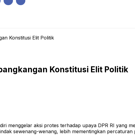
IK
PEMERINTAHAN
EKONOMI
KRIMINAL
PENDIDIKAN
Konstitusi Elit Politik
gkangan Konstitusi Elit Politik
diri menggelar aksi protes terhadap upaya DPR RI yang m
rtindak sewenang-wenang, lebih mementingkan percaturan p