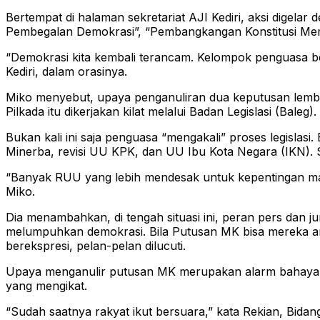
Bertempat di halaman sekretariat AJI Kediri, aksi digel
Pembegalan Demokrasi”, “Pembangkangan Konstitusi Me
“Demokrasi kita kembali terancam. Kelompok penguasa be
Kediri, dalam orasinya.
Miko menyebut, upaya penganuliran dua keputusan lembag
Pilkada itu dikerjakan kilat melalui Badan Legislasi (Ba
Bukan kali ini saja penguasa “mengakali” proses legislas
Minerba, revisi UU KPK, dan UU Ibu Kota Negara (IKN). S
“Banyak RUU yang lebih mendesak untuk kepentingan mas
Miko.
Dia menambahkan, di tengah situasi ini, peran pers dan 
melumpuhkan demokrasi. Bila Putusan MK bisa mereka an
berekspresi, pelan-pelan dilucuti.
Upaya menganulir putusan MK merupakan alarm bahaya ba
yang mengikat.
“Sudah saatnya rakyat ikut bersuara,” kata Rekian, Bidang