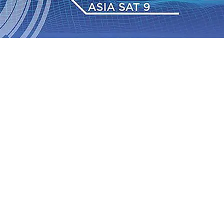
dan Berkelanjutan
07 Agu 2026
•
Pemain Pemain Baru
an Bantuan TJSL Rp123 Juta untuk Pendidikan, Sosial,
Jagung di Mojokerto Tembus 18 Ton/Ha
06 Agu 2026
•
2026
•
Bangga, Mas Dhito Beri Beasiswa Siswa Peraih
tumbuh, menunjukan Kuatnya Basis Menabung Nasabah
gu 2026
•
Kapolres Probolinggo Pimpin Langsung
Pastikan Gabung skuad Macan Putih
05 Agu 2026
•
dan Berkelanjutan
07 Agu 2026
•
Pemain Pemain Baru
an Bantuan TJSL Rp123 Juta untuk Pendidikan, Sosial,
Jagung di Mojokerto Tembus 18 Ton/Ha
06 Agu 2026
•
2026
•
Bangga, Mas Dhito Beri Beasiswa Siswa Peraih
tumbuh, menunjukan Kuatnya Basis Menabung Nasabah
gu 2026
•
Kapolres Probolinggo Pimpin Langsung
Pastikan Gabung skuad Macan Putih
05 Agu 2026
•