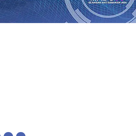
lkan Wajah Baru JKN: Lebih Informatif, Lebih Fleksibel, 
League 2026/2027
06 Agu 2026
•
KAI Daop 7 Madiun Salurk
Pupuk Probiotik Berbasis Grafenik Karbon, Hasil Panen 
ses Menggiling Tebu 4 Juta Kuintal di Hari ke-75
06 Agu 
ekening dan Nominal Simpanan di Jawa Timur Terus Ber
Kembali Salurkan 216 Bantuan Pertanian Bagi Petani
06 A
enuhnya Padam
05 Agu 2026
•
Sergio Castel dari Spanyol 
lkan Wajah Baru JKN: Lebih Informatif, Lebih Fleksibel, 
League 2026/2027
06 Agu 2026
•
KAI Daop 7 Madiun Salurk
Pupuk Probiotik Berbasis Grafenik Karbon, Hasil Panen 
ses Menggiling Tebu 4 Juta Kuintal di Hari ke-75
06 Agu 
ekening dan Nominal Simpanan di Jawa Timur Terus Ber
Kembali Salurkan 216 Bantuan Pertanian Bagi Petani
06 A
enuhnya Padam
05 Agu 2026
•
Sergio Castel dari Spanyol 