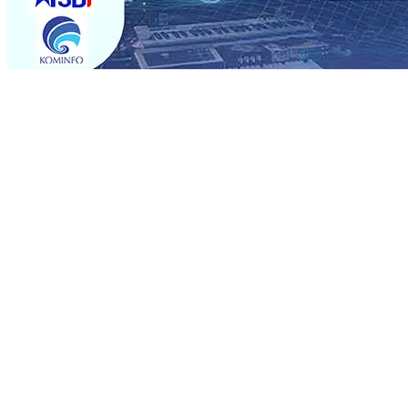
Trending
Musancap PKB Kabupaten Blitar Diikuti 1.500 Kader, Bid
Paspor Akhir Pekan
08 Agu 2026
•
KA BIAS Relasi Madi
Permohonan Maaf
08 Agu 2026
•
Rumah dan 6 Kendaraa
dan Saroja: Banding atau Kasasi, Warga Tak Akan Genta
MKSO Kebun Dhoho Kembali Salurkan Bantuan Gula
07 
Fleksibel, dan Berkelanjutan
07 Agu 2026
•
Pemain Pemai
Madiun Salurkan Bantuan TJSL Rp123 Juta untuk Pendidi
Hasil Panen Jagung di Mojokerto Tembus 18 Ton/Ha
06 
Musancap PKB Kabupaten Blitar Diikuti 1.500 Kader, Bid
Paspor Akhir Pekan
08 Agu 2026
•
KA BIAS Relasi Madi
Permohonan Maaf
08 Agu 2026
•
Rumah dan 6 Kendaraa
dan Saroja: Banding atau Kasasi, Warga Tak Akan Genta
MKSO Kebun Dhoho Kembali Salurkan Bantuan Gula
07 
Fleksibel, dan Berkelanjutan
07 Agu 2026
•
Pemain Pemai
Madiun Salurkan Bantuan TJSL Rp123 Juta untuk Pendidi
Hasil Panen Jagung di Mojokerto Tembus 18 Ton/Ha
06 