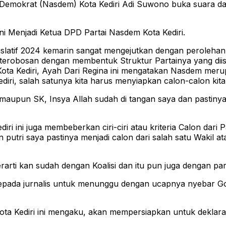
emokrat (Nasdem) Kota Kediri Adi Suwono buka suara dan
ni Menjadi Ketua DPD Partai Nasdem Kota Kediri.
 Legislatif 2024 kemarin sangat mengejutkan dengan perole
terobosan dengan membentuk Struktur Partainya yang diisi
 Kediri, Ayah Dari Regina ini mengatakan Nasdem merupakan
iri, salah satunya kita harus menyiapkan calon-calon kita
upun SK, Insya Allah sudah di tangan saya dan pastinya k
ri ini juga membeberkan ciri-ciri atau kriteria Calon da
tri saya pastinya menjadi calon dari salah satu Wakil atau
arti kan sudah dengan Koalisi dan itu pun juga dengan part
epada jurnalis untuk menunggu dengan ucapnya nyebar G
ta Kediri ini mengaku, akan mempersiapkan untuk deklaras