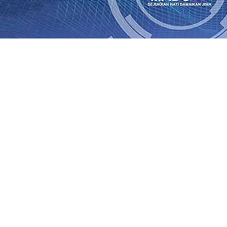
ik Kemenangan Pilkada
08 Agu 2026
•
Semarak HUT RI ke-81
un-Adi Soemarmo Alami Gangguan Operasional, Perjalana
n Ludes Terbakar, Kerugian Capai Rp1 Miliar
08 Agu 2026
r!, Pemkot “Kekeh” Dengan Materi Banding
07 Agu 2026
•
Agu 2026
•
BPJS Kesehatan Kediri Perkuat Sinergi dengan
n Baru Persik Kediri Terus di Datangkan Perkuat Untuk 
kan, Sosial, dan Pelestarian Budaya
06 Agu 2026
•
ITS Pe
Agu 2026
•
ik Kemenangan Pilkada
08 Agu 2026
•
Semarak HUT RI ke-81
un-Adi Soemarmo Alami Gangguan Operasional, Perjalana
n Ludes Terbakar, Kerugian Capai Rp1 Miliar
08 Agu 2026
r!, Pemkot “Kekeh” Dengan Materi Banding
07 Agu 2026
•
Agu 2026
•
BPJS Kesehatan Kediri Perkuat Sinergi dengan
n Baru Persik Kediri Terus di Datangkan Perkuat Untuk 
kan, Sosial, dan Pelestarian Budaya
06 Agu 2026
•
ITS Pe
Agu 2026
•