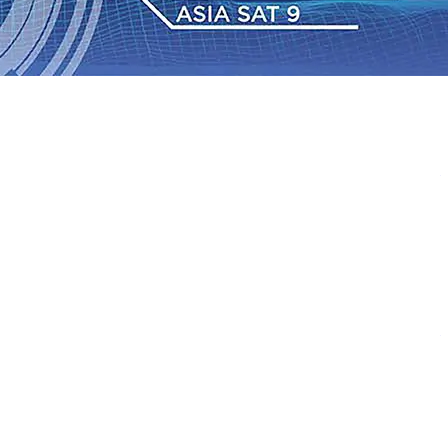
 dan Hari Jadi ke-702 Blitar, Imigrasi Buka Layanan
n Sejumlah KA Terlambat, KAI Daop 7 Madiun Sampaikan
•
Sebut Pemkot Kediri Arogan Soal TPA Pojok, Pengugat
Perkuat Hubungan Dengan 17 Desa Sekitar, PT SGN
 Media Kenalkan Wajah Baru JKN: Lebih Informatif, Lebih
Super League 2026/2027
06 Agu 2026
•
KAI Daop 7
rkenalkan Pupuk Probiotik Berbasis Grafenik Karbon,
 dan Hari Jadi ke-702 Blitar, Imigrasi Buka Layanan
n Sejumlah KA Terlambat, KAI Daop 7 Madiun Sampaikan
•
Sebut Pemkot Kediri Arogan Soal TPA Pojok, Pengugat
Perkuat Hubungan Dengan 17 Desa Sekitar, PT SGN
 Media Kenalkan Wajah Baru JKN: Lebih Informatif, Lebih
Super League 2026/2027
06 Agu 2026
•
KAI Daop 7
rkenalkan Pupuk Probiotik Berbasis Grafenik Karbon,