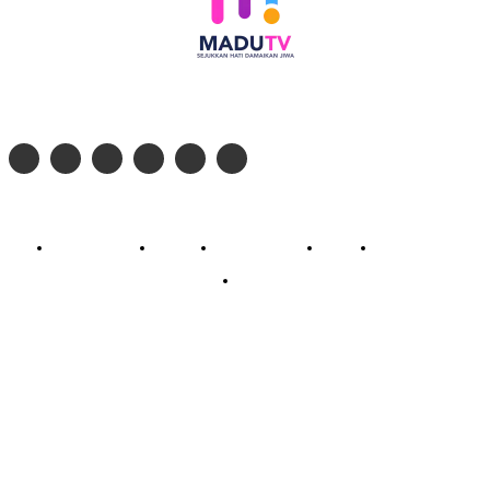
Follow social media kami di:
© 2026 - PT. Madinul Ulum Media Televisi Ummat Tulungagung, Jawa Timur
Profil Madu TV
Redaksi
Pedoman Siber
Kontak
Live Streaming
PodCast