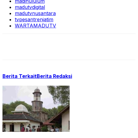
madinululum
madutvdigital
madutvnusantara
tvpesantrenjatim
WARTAMADUTV
Berita Terkait
Berita Redaksi