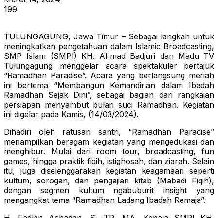
199
TULUNGAGUNG, Jawa Timur – Sebagai langkah untuk
meningkatkan pengetahuan dalam Islamic Broadcasting,
SMP Islam (SMPI) KH. Ahmad Badjuri dan Madu TV
Tulungagung menggelar acara spektakuler bertajuk
“Ramadhan Paradise”. Acara yang berlangsung meriah
ini bertema “Membangun Kemandirian dalam Ibadah
Ramadhan Sejak Dini”, sebagai bagian dari rangkaian
persiapan menyambut bulan suci Ramadhan. Kegiatan
ini digelar pada Kamis, (14/03/2024).
Dihadiri oleh ratusan santri, “Ramadhan Paradise”
menampilkan beragam kegiatan yang mengedukasi dan
menghibur. Mulai dari room tour, broadcasting, fun
games, hingga praktik fiqih, istighosah, dan ziarah. Selain
itu, juga diselenggarakan kegiatan keagamaan seperti
kultum, sorogan, dan pengajian kitab (Mabadi Fiqih),
dengan segmen kultum ngabuburit insight yang
mengangkat tema “Ramadhan Ladang Ibadah Remaja”.
H. Fadlan Achadan, S. TP, MA, Kepala SMPI KH.