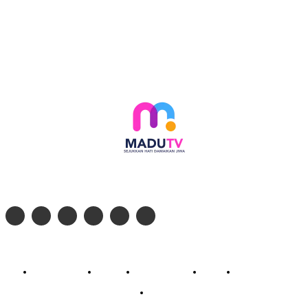
Follow social media kami di:
© 2026 - PT. Madinul Ulum Media Televisi Ummat Tulungagung, Jawa Timur
Profil Madu TV
Redaksi
Pedoman Siber
Kontak
Live Streaming
PodCast