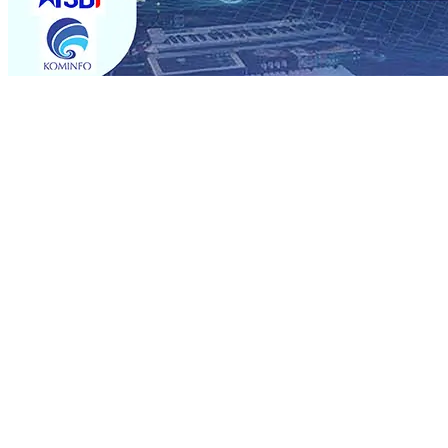
Trending
Semarak HUT RI ke-81 dan Hari Jadi ke-702 Blitar, Imig
Operasional, Perjalanan Sejumlah KA Terlambat, KAI 
Rp1 Miliar
08 Agu 2026
•
Sebut Pemkot Kediri Arogan So
Banding
07 Agu 2026
•
Perkuat Hubungan Dengan 17 De
Perkuat Sinergi dengan Media Kenalkan Wajah Baru JKN: L
Datangkan Perkuat Untuk Super League 2026/2027
06 A
06 Agu 2026
•
ITS Perkenalkan Pupuk Probiotik Berbas
Petani, PG Pesantren Baru Sukses Menggiling Tebu 4 Juta
Semarak HUT RI ke-81 dan Hari Jadi ke-702 Blitar, Imig
Operasional, Perjalanan Sejumlah KA Terlambat, KAI 
Rp1 Miliar
08 Agu 2026
•
Sebut Pemkot Kediri Arogan So
Banding
07 Agu 2026
•
Perkuat Hubungan Dengan 17 De
Perkuat Sinergi dengan Media Kenalkan Wajah Baru JKN: L
Datangkan Perkuat Untuk Super League 2026/2027
06 A
06 Agu 2026
•
ITS Perkenalkan Pupuk Probiotik Berbas
Petani, PG Pesantren Baru Sukses Menggiling Tebu 4 Juta