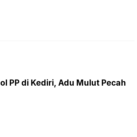
LIVE STREAMING
PODCAST
KAJIAN ISLAM
l PP di Kediri, Adu Mulut Pecah