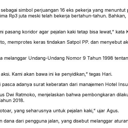
) sebagai simbol perjuangan 16 eks pekerja yang menuntut
a Rp3 juta meski telah bekerja bertahun-tahun. Bahkan, 
mi pasang koridor agar pejalan kaki tetap bisa lewat,” kata K
to, memprotes keras tindakan Satpol PP. dan menyebut aksi
bisa melanggar Undang-Undang Nomor 9 Tahun 1998 tent
aksi. Kami akan bawa ini ke penyidikan,” tegas Hari.
lagi pasca adanya surat keberatan dari manajemen Hotel Insu
 Agus Dwi Ratmoko, menjelaskan bahwa pembongkaran dilak
Tahun 2018.
trotoar, yang seharusnya untuk pejalan kaki,” ujar Agus.
dana dari pengguna jalan, yang disebut melanggar aturan k