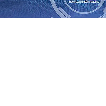
rasi Buka Layanan Paspor Akhir Pekan
08 Agu 2026
•
KA B
Daop 7 Madiun Sampaikan Permohonan Maaf
08 Agu 2026
•
al TPA Pojok, Pengugat dan Saroja: Banding atau Kasasi,
sa Sekitar, PT SGN MKSO Kebun Dhoho Kembali Salurka
ebih Informatif, Lebih Fleksibel, dan Berkelanjutan
07 Ag
gu 2026
•
KAI Daop 7 Madiun Salurkan Bantuan TJSL Rp123
is Grafenik Karbon, Hasil Panen Jagung di Mojokerto Tem
 Kuintal di Hari ke-75
06 Agu 2026
•
rasi Buka Layanan Paspor Akhir Pekan
08 Agu 2026
•
KA B
Daop 7 Madiun Sampaikan Permohonan Maaf
08 Agu 2026
•
al TPA Pojok, Pengugat dan Saroja: Banding atau Kasasi,
sa Sekitar, PT SGN MKSO Kebun Dhoho Kembali Salurka
ebih Informatif, Lebih Fleksibel, dan Berkelanjutan
07 Ag
gu 2026
•
KAI Daop 7 Madiun Salurkan Bantuan TJSL Rp123
is Grafenik Karbon, Hasil Panen Jagung di Mojokerto Tem
 Kuintal di Hari ke-75
06 Agu 2026
•