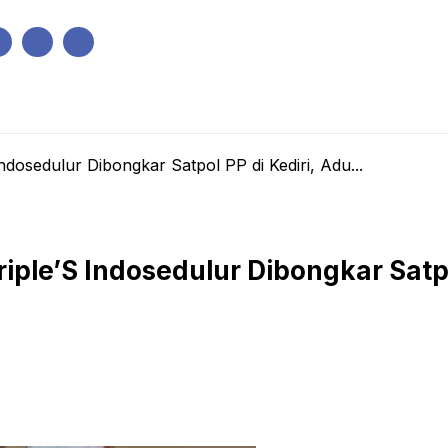
IK
PEMERINTAHAN
EKONOMI
KRIMINAL
PENDIDIKAN
dosedulur Dibongkar Satpol PP di Kediri, Adu...
iple’S Indosedulur Dibongkar Satpo