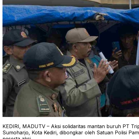
KEDIRI, MADUTV – Aksi solidaritas mantan buruh PT Trip
Sumoharjo, Kota Kediri, dibongkar oleh Satuan Polisi P
peserta aksi.