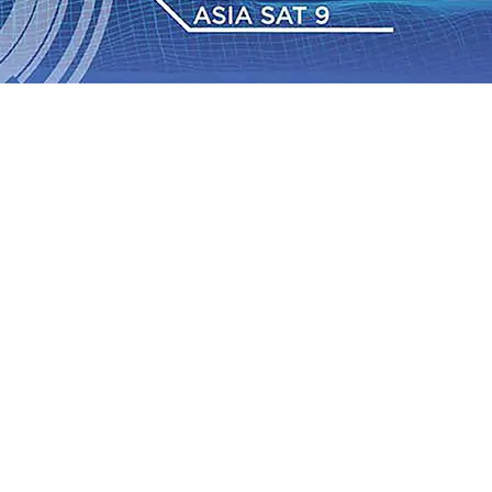
IAS Relasi Madiun-Adi Soemarmo Alami Gangguan
Rumah dan 6 Kendaraan Ludes Terbakar, Kerugian Capai
 Warga Tak Akan Gentar!, Pemkot “Kekeh” Dengan Materi
n Bantuan Gula
07 Agu 2026
•
BPJS Kesehatan Kediri
u 2026
•
Pemain Pemain Baru Persik Kediri Terus di
 Juta untuk Pendidikan, Sosial, dan Pelestarian Budaya
bus 18 Ton/Ha
06 Agu 2026
•
Perkuat Kemitraan Dengan
IAS Relasi Madiun-Adi Soemarmo Alami Gangguan
Rumah dan 6 Kendaraan Ludes Terbakar, Kerugian Capai
 Warga Tak Akan Gentar!, Pemkot “Kekeh” Dengan Materi
n Bantuan Gula
07 Agu 2026
•
BPJS Kesehatan Kediri
u 2026
•
Pemain Pemain Baru Persik Kediri Terus di
 Juta untuk Pendidikan, Sosial, dan Pelestarian Budaya
bus 18 Ton/Ha
06 Agu 2026
•
Perkuat Kemitraan Dengan