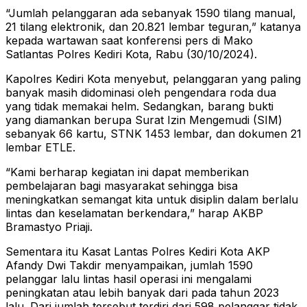
“Jumlah pelanggaran ada sebanyak 1590 tilang manual,
21 tilang elektronik, dan 20.821 lembar teguran,” katanya
kepada wartawan saat konferensi pers di Mako
Satlantas Polres Kediri Kota, Rabu (30/10/2024).
Kapolres Kediri Kota menyebut, pelanggaran yang paling
banyak masih didominasi oleh pengendara roda dua
yang tidak memakai helm. Sedangkan, barang bukti
yang diamankan berupa Surat Izin Mengemudi (SIM)
sebanyak 66 kartu, STNK 1453 lembar, dan dokumen 21
lembar ETLE.
“Kami berharap kegiatan ini dapat memberikan
pembelajaran bagi masyarakat sehingga bisa
meningkatkan semangat kita untuk disiplin dalam berlalu
lintas dan keselamatan berkendara,” harap AKBP
Bramastyo Priaji.
Sementara itu Kasat Lantas Polres Kediri Kota AKP
Afandy Dwi Takdir menyampaikan, jumlah 1590
pelanggar lalu lintas hasil operasi ini mengalami
peningkatan atau lebih banyak dari pada tahun 2023
lalu. Dari jumlah tersebut terdiri dari 598 pelanggar tidak