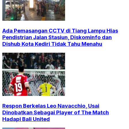
Ada Pemasangan CCTV di Tiang Lampu Hias
Pendistrian Jalan Stasiun, Diskominfo dan
Dishub Kota Kediri Tidak Tahu Menahu
Respon Berkelas Leo Navacchio, Usai
Dinobatkan Sebagai Player of The Match
Hadapi Bali United