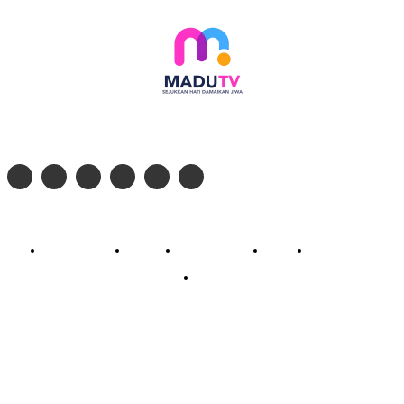
Follow social media kami di:
© 2026 - PT. Madinul Ulum Media Televisi Ummat Tulungagung, Jawa Timur
Profil Madu TV
Redaksi
Pedoman Siber
Kontak
Live Streaming
PodCast