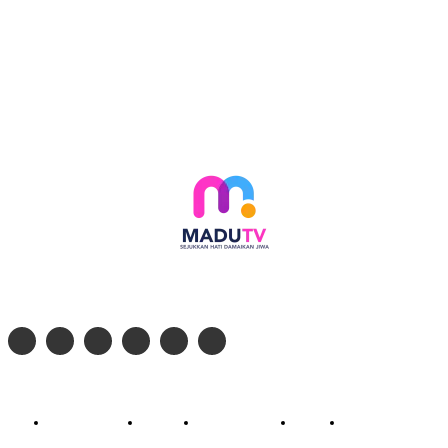
Follow social media kami di:
© 2026 - PT. Madinul Ulum Media Televisi Ummat Tulungagung, Jawa Timur
Profil Madu TV
Redaksi
Pedoman Siber
Kontak
Live Streaming