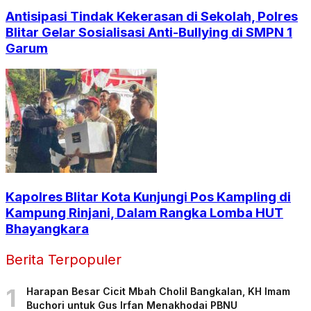
Antisipasi Tindak Kekerasan di Sekolah, Polres
Blitar Gelar Sosialisasi Anti-Bullying di SMPN 1
Garum
Kapolres Blitar Kota Kunjungi Pos Kampling di
Kampung Rinjani, Dalam Rangka Lomba HUT
Bhayangkara
Berita Terpopuler
1
Harapan Besar Cicit Mbah Cholil Bangkalan, KH Imam
Buchori untuk Gus Irfan Menakhodai PBNU