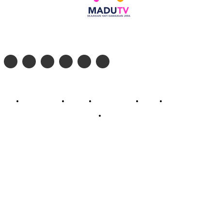
Follow social media kami di:
© 2026 - PT. Madinul Ulum Media Televisi Ummat Tulungagung, Jawa Timur
Profil Madu TV
Redaksi
Pedoman Siber
Kontak
Live Streaming
PodCast