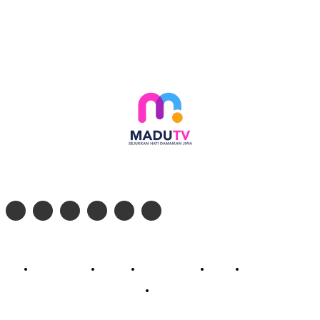
Follow social media kami di:
© 2026 - PT. Madinul Ulum Media Televisi Ummat Tulungagung, Jawa Timur
Profil Madu TV
Redaksi
Pedoman Siber
Kontak
Live Streaming
PodCast