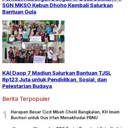
SGN MKSO Kebun Dhoho Kembali Salurkan
Bantuan Gula
KAI Daop 7 Madiun Salurkan Bantuan TJSL
Rp123 Juta untuk Pendidikan, Sosial, dan
Pelestarian Budaya
Berita Terpopuler
1
Harapan Besar Cicit Mbah Cholil Bangkalan, KH Imam
Buchori untuk Gus Irfan Menakhodai PBNU