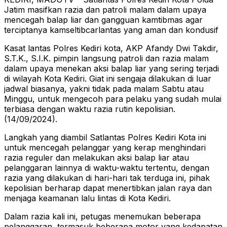
Jatim masifkan razia dan patroli malam dalam upaya
mencegah balap liar dan gangguan kamtibmas agar
terciptanya kamseltibcarlantas yang aman dan kondusif
Kasat lantas Polres Kediri kota, AKP Afandy Dwi Takdir,
S.T.K., S.I.K. pimpin langsung patroli dan razia malam
dalam upaya menekan aksi balap liar yang sering terjadi
di wilayah Kota Kediri. Giat ini sengaja dilakukan di luar
jadwal biasanya, yakni tidak pada malam Sabtu atau
Minggu, untuk mengecoh para pelaku yang sudah mulai
terbiasa dengan waktu razia rutin kepolisian.
(14/09/2024).
Langkah yang diambil Satlantas Polres Kediri Kota ini
untuk mencegah pelanggar yang kerap menghindari
razia reguler dan melakukan aksi balap liar atau
pelanggaran lainnya di waktu-waktu tertentu, dengan
razia yang dilakukan di hari-hari tak terduga ini, pihak
kepolisian berharap dapat menertibkan jalan raya dan
menjaga keamanan lalu lintas di Kota Kediri.
Dalam razia kali ini, petugas menemukan beberapa
pelanggaran, termasuk beberapa motor yang kedapatan