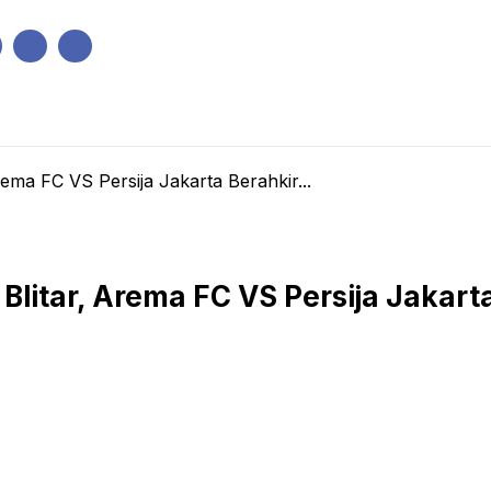
IK
PEMERINTAHAN
EKONOMI
KRIMINAL
PENDIDIKAN
Arema FC VS Persija Jakarta Berahkir...
 Blitar, Arema FC VS Persija Jakart