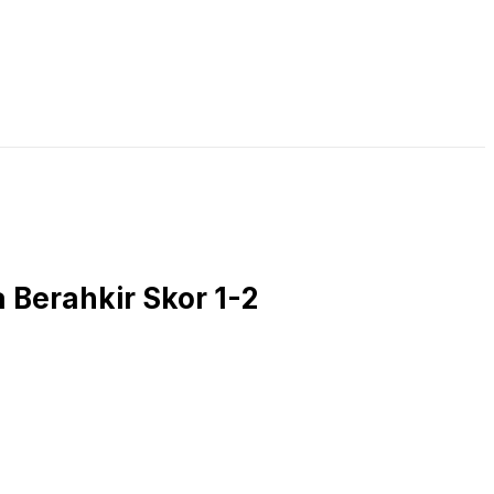
LIVE STREAMING
PODCAST
KAJIAN ISLAM
a Berahkir Skor 1-2