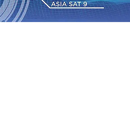
 Pemkot “Kekeh” Dengan Materi Banding
07 Agu 2026
•
2026
•
BPJS Kesehatan Kediri Perkuat Sinergi dengan
Baru Persik Kediri Terus di Datangkan Perkuat Untuk
Sosial, dan Pelestarian Budaya
06 Agu 2026
•
ITS
gu 2026
•
Perkuat Kemitraan Dengan Petani, PG
wa Siswa Peraih Medali Emas LKS Nasional 2026
06 Agu
nabung Nasabah
06 Agu 2026
•
Dukung Peningkatan
 Pemkot “Kekeh” Dengan Materi Banding
07 Agu 2026
•
2026
•
BPJS Kesehatan Kediri Perkuat Sinergi dengan
Baru Persik Kediri Terus di Datangkan Perkuat Untuk
Sosial, dan Pelestarian Budaya
06 Agu 2026
•
ITS
gu 2026
•
Perkuat Kemitraan Dengan Petani, PG
wa Siswa Peraih Medali Emas LKS Nasional 2026
06 Agu
nabung Nasabah
06 Agu 2026
•
Dukung Peningkatan