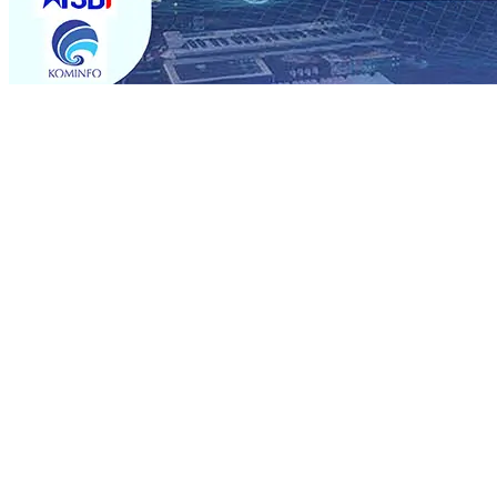
Trending
Sebut Pemkot Kediri Arogan Soal TPA Pojok, Pengugat d
Perkuat Hubungan Dengan 17 Desa Sekitar, PT SGN MK
Media Kenalkan Wajah Baru JKN: Lebih Informatif, Lebih 
Super League 2026/2027
06 Agu 2026
•
KAI Daop 7 Mad
Perkenalkan Pupuk Probiotik Berbasis Grafenik Karbon,
Pesantren Baru Sukses Menggiling Tebu 4 Juta Kuintal d
2026
•
Jumlah Rekening dan Nominal Simpanan di Jawa
Produksi, Mas Dhito Kembali Salurkan 216 Bantuan Perta
Sebut Pemkot Kediri Arogan Soal TPA Pojok, Pengugat d
Perkuat Hubungan Dengan 17 Desa Sekitar, PT SGN MK
Media Kenalkan Wajah Baru JKN: Lebih Informatif, Lebih 
Super League 2026/2027
06 Agu 2026
•
KAI Daop 7 Mad
Perkenalkan Pupuk Probiotik Berbasis Grafenik Karbon,
Pesantren Baru Sukses Menggiling Tebu 4 Juta Kuintal d
2026
•
Jumlah Rekening dan Nominal Simpanan di Jawa
Produksi, Mas Dhito Kembali Salurkan 216 Bantuan Perta