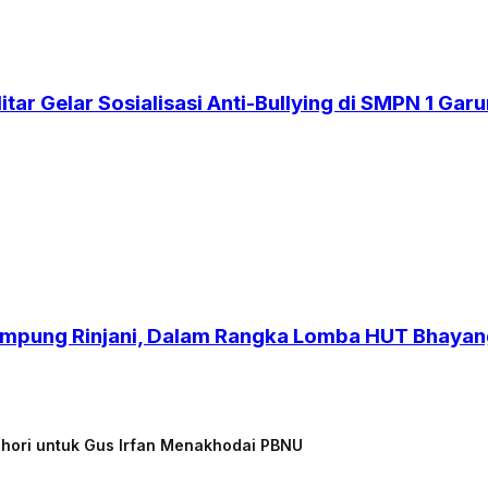
itar Gelar Sosialisasi Anti-Bullying di SMPN 1 Gar
 Kampung Rinjani, Dalam Rangka Lomba HUT Bhaya
chori untuk Gus Irfan Menakhodai PBNU