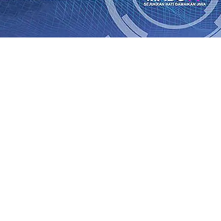
an Saroja: Banding atau Kasasi, Warga Tak Akan Gentar!,
SO Kebun Dhoho Kembali Salurkan Bantuan Gula
07 Agu 
Fleksibel, dan Berkelanjutan
07 Agu 2026
•
Pemain Pemain 
iun Salurkan Bantuan TJSL Rp123 Juta untuk Pendidikan, 
 Hasil Panen Jagung di Mojokerto Tembus 18 Ton/Ha
06 A
i Hari ke-75
06 Agu 2026
•
Bangga, Mas Dhito Beri Beasis
 Timur Terus Bertumbuh, menunjukan Kuatnya Basis Me
nian Bagi Petani
06 Agu 2026
•
an Saroja: Banding atau Kasasi, Warga Tak Akan Gentar!,
SO Kebun Dhoho Kembali Salurkan Bantuan Gula
07 Agu 
Fleksibel, dan Berkelanjutan
07 Agu 2026
•
Pemain Pemain 
iun Salurkan Bantuan TJSL Rp123 Juta untuk Pendidikan, 
 Hasil Panen Jagung di Mojokerto Tembus 18 Ton/Ha
06 A
i Hari ke-75
06 Agu 2026
•
Bangga, Mas Dhito Beri Beasis
 Timur Terus Bertumbuh, menunjukan Kuatnya Basis Me
nian Bagi Petani
06 Agu 2026
•