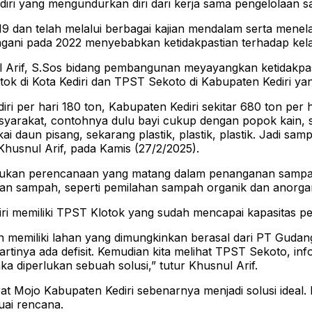
iri yang mengundurkan diri dari kerja sama pengelolaan s
19 dan telah melalui berbagai kajian mendalam serta menel
angani pada 2022 menyebabkan ketidakpastian terhadap kela
 Arif, S.Sos bidang pembangunan meyayangkan ketidakpast
 di Kota Kediri dan TPST Sekoto di Kabupaten Kediri yan
ediri per hari 180 ton, Kabupaten Kediri sekitar 680 ton p
yarakat, contohnya dulu bayi cukup dengan popok kain, 
daun pisang, sekarang plastik, plastik, plastik. Jadi sam
 Khusnul Arif, pada Kamis (27/2/2025).
perlukan perencanaan yang matang dalam penanganan sampah 
laan sampah, seperti pemilahan sampah organik dan anorgan
ediri memiliki TPST Klotok yang sudah mencapai kapasitas
n memiliki lahan yang dimungkinkan berasal dari PT Gudang
tinya ada defisit. Kemudian kita melihat TPST Sekoto, info
 diperlukan sebuah solusi,” tutur Khusnul Arif.
at Mojo Kabupaten Kediri sebenarnya menjadi solusi ideal.
uai rencana.