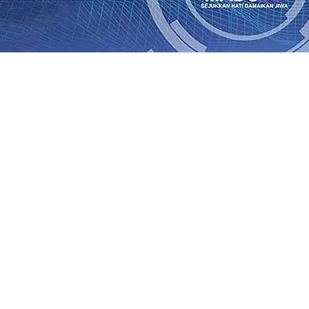
an Saroja: Banding atau Kasasi, Warga Tak Akan Gentar!,
SO Kebun Dhoho Kembali Salurkan Bantuan Gula
07 Agu 
Fleksibel, dan Berkelanjutan
07 Agu 2026
•
Pemain Pemain 
iun Salurkan Bantuan TJSL Rp123 Juta untuk Pendidikan, 
 Hasil Panen Jagung di Mojokerto Tembus 18 Ton/Ha
06 A
i Hari ke-75
06 Agu 2026
•
Bangga, Mas Dhito Beri Beasis
 Timur Terus Bertumbuh, menunjukan Kuatnya Basis Me
nian Bagi Petani
06 Agu 2026
•
an Saroja: Banding atau Kasasi, Warga Tak Akan Gentar!,
SO Kebun Dhoho Kembali Salurkan Bantuan Gula
07 Agu 
Fleksibel, dan Berkelanjutan
07 Agu 2026
•
Pemain Pemain 
iun Salurkan Bantuan TJSL Rp123 Juta untuk Pendidikan, 
 Hasil Panen Jagung di Mojokerto Tembus 18 Ton/Ha
06 A
i Hari ke-75
06 Agu 2026
•
Bangga, Mas Dhito Beri Beasis
 Timur Terus Bertumbuh, menunjukan Kuatnya Basis Me
nian Bagi Petani
06 Agu 2026
•