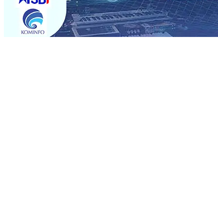
Trending
Sebut Pemkot Kediri Arogan Soal TPA Pojok, Pengugat d
Perkuat Hubungan Dengan 17 Desa Sekitar, PT SGN MK
Media Kenalkan Wajah Baru JKN: Lebih Informatif, Lebih 
Super League 2026/2027
06 Agu 2026
•
KAI Daop 7 Mad
Perkenalkan Pupuk Probiotik Berbasis Grafenik Karbon,
Pesantren Baru Sukses Menggiling Tebu 4 Juta Kuintal d
2026
•
Jumlah Rekening dan Nominal Simpanan di Jawa
Produksi, Mas Dhito Kembali Salurkan 216 Bantuan Perta
Sebut Pemkot Kediri Arogan Soal TPA Pojok, Pengugat d
Perkuat Hubungan Dengan 17 Desa Sekitar, PT SGN MK
Media Kenalkan Wajah Baru JKN: Lebih Informatif, Lebih 
Super League 2026/2027
06 Agu 2026
•
KAI Daop 7 Mad
Perkenalkan Pupuk Probiotik Berbasis Grafenik Karbon,
Pesantren Baru Sukses Menggiling Tebu 4 Juta Kuintal d
2026
•
Jumlah Rekening dan Nominal Simpanan di Jawa
Produksi, Mas Dhito Kembali Salurkan 216 Bantuan Perta