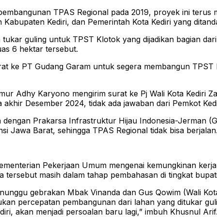
pembangunan TPAS Regional pada 2019, proyek ini terus me
Kabupaten Kediri, dan Pemerintah Kota Kediri yang ditand
ukar guling untuk TPST Klotok yang dijadikan bagian dari 
s 6 hektar tersebut.
m surat ke PT Gudang Garam untuk segera membangun TPST
r Adhy Karyono mengirim surat ke Pj Wali Kota Kediri Zana
akhir Desember 2024, tidak ada jawaban dari Pemkot Kedir
engan Prakarsa Infrastruktur Hijau Indonesia-Jerman (GII-
si Jawa Barat, sehingga TPAS Regional tidak bisa berjalan
ementerian Pekerjaan Umum mengenai kemungkinan kerja s
a tersebut masih dalam tahap pembahasan di tingkat bupati
 menunggu gebrakan Mbak Vinanda dan Gus Qowim (Wali Kot
akukan percepatan pembangunan dari lahan yang ditukar gu
ri, akan menjadi persoalan baru lagi,” imbuh Khusnul Arif