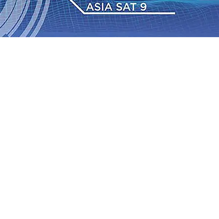
 Pemkot “Kekeh” Dengan Materi Banding
07 Agu 2026
•
2026
•
BPJS Kesehatan Kediri Perkuat Sinergi dengan
Baru Persik Kediri Terus di Datangkan Perkuat Untuk
Sosial, dan Pelestarian Budaya
06 Agu 2026
•
ITS
gu 2026
•
Perkuat Kemitraan Dengan Petani, PG
wa Siswa Peraih Medali Emas LKS Nasional 2026
06 Agu
nabung Nasabah
06 Agu 2026
•
Dukung Peningkatan
 Pemkot “Kekeh” Dengan Materi Banding
07 Agu 2026
•
2026
•
BPJS Kesehatan Kediri Perkuat Sinergi dengan
Baru Persik Kediri Terus di Datangkan Perkuat Untuk
Sosial, dan Pelestarian Budaya
06 Agu 2026
•
ITS
gu 2026
•
Perkuat Kemitraan Dengan Petani, PG
wa Siswa Peraih Medali Emas LKS Nasional 2026
06 Agu
nabung Nasabah
06 Agu 2026
•
Dukung Peningkatan