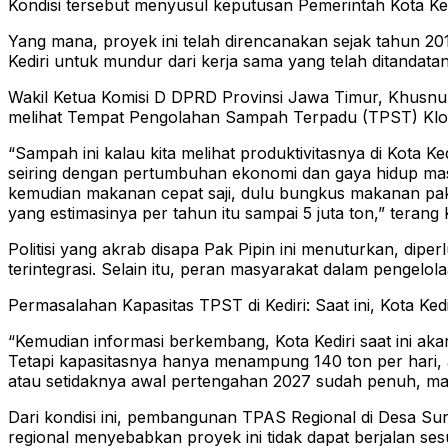
Kondisi tersebut menyusul keputusan Pemerintah Kota Ked
Yang mana, proyek ini telah direncanakan sejak tahun 20
Kediri untuk mundur dari kerja sama yang telah ditandat
Wakil Ketua Komisi D DPRD Provinsi Jawa Timur, Khusnul
melihat Tempat Pengolahan Sampah Terpadu (TPST) Klotok
“Sampah ini kalau kita melihat produktivitasnya di Kota K
seiring dengan pertumbuhan ekonomi dan gaya hidup mas
kemudian makanan cepat saji, dulu bungkus makanan pakai 
yang estimasinya per tahun itu sampai 5 juta ton,” terang
Politisi yang akrab disapa Pak Pipin ini menuturkan, di
terintegrasi. Selain itu, peran masyarakat dalam pengelo
Permasalahan Kapasitas TPST di Kediri: Saat ini, Kota K
“Kemudian informasi berkembang, Kota Kediri saat ini aka
Tetapi kapasitasnya hanya menampung 140 ton per hari, ar
atau setidaknya awal pertengahan 2027 sudah penuh, maka
Dari kondisi ini, pembangunan TPAS Regional di Desa Sur
regional menyebabkan proyek ini tidak dapat berjalan ses