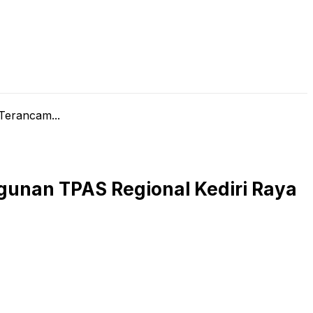
LIVE STREAMING
PODCAST
KAJIAN ISLAM
Terancam...
unan TPAS Regional Kediri Raya