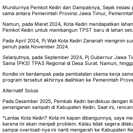
Mundurnya Pemkot Kediri dan Dampaknya, Sejak inisiasi 
sama antara Pemerintah Provinsi Jawa Timur, Pemerintah 
Namun, pada Maret 2024, Kota Kediri mendapatkan lahan t
Pemkot Kediri untuk membangun TPST baru di lahan selua
Pada April 2024, Pj Wali Kota Kediri Zanariah mengiri
penuh pada November 2024.
Selanjutnya, pada September 2024, Pj Gubernur Jawa Timu
Sama (PKS) TPAS Regional di Desa Surat. Namun, hingga 
Kondisi ini berdampak pada pembatalan skema kerja sama d
program tersebut akhirnya dialihkan ke Pemerintah Provin
Alternatif Solusi
Pada Desember 2025, Pemkab Kediri berdiskusi dengan K
penanganan sampah di Kabupaten Kediri. Saat ini, rencan
“Lantas Kota Kediri? Kota ini kapan dibangunnya, saya
karena ini akan menjadi problem. Kalau tidak segera dil
sampai overload-nya ini nanti mengarah ke Kabupaten Kedi