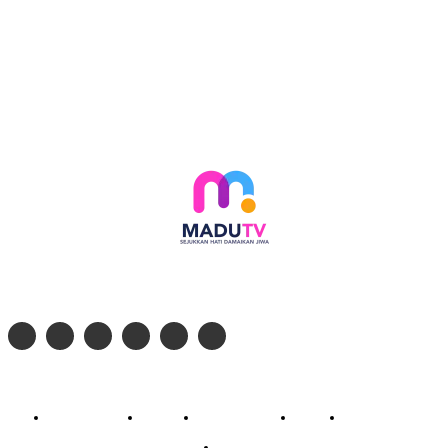
Follow social media kami di:
© 2026 - PT. Madinul Ulum Media Televisi Ummat Tulungagung, Jawa Timur
Profil Madu TV
Redaksi
Pedoman Siber
Kontak
Live Streaming
PodCast