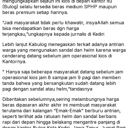
mengungkapkan sejauh ini kios di depan kantor itu
(Bulog) selalu tersedia beras medium SPHP maupun
beras premium setiap harinya.
“Jadi masyarakat tidak perlu khawatir, insyaAllah semua
bisa mendapatkan beras dgn harga
terjangkau,”ungkapnya kepada jurnalis di Kediri
Lebih lanjut Kabulog menegaskan terkait adanya antrian
warga yang mengunakan sandal dan helm karena warga
cenderang datang sebelum jam operasional kios di
Kantornya.
” Hanya saja beberapa masyarakat datang sebelum jam
operasional kios jam 8 sampai jam 9 pagi dan memberi
tanda bahwa yang bersangkutan sudah datang lebih
pagi dengan sandal atau helm,”tandasnya
Diberitakan sebelumnya,seiring melambungnya harga
beras dipasaran akhir akhir ini membuat masyarakat
terutama dari kalangan “Emak-Emak” berburu antrian,
seperti terlihat ada ratusan helm dan sandal berbaris
rapi dari depan hingga belakang mengantre panjang di
depan kantor Bulog Kota Kediri, Jawa Timur, Jumat Pagi