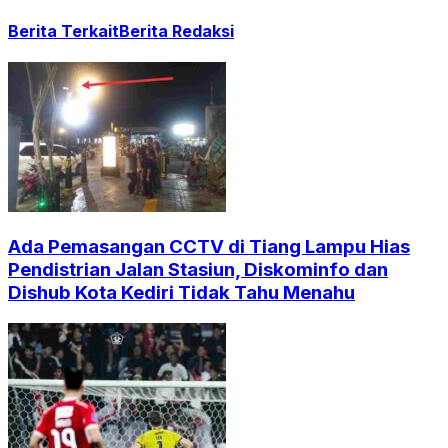
Berita Terkait
Berita Redaksi
Ada Pemasangan CCTV di Tiang Lampu Hias
Pendistrian Jalan Stasiun, Diskominfo dan
Dishub Kota Kediri Tidak Tahu Menahu