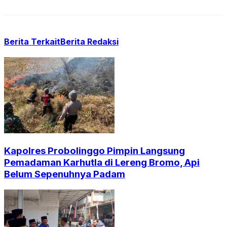
Berita Terkait
Berita Redaksi
Kapolres Probolinggo Pimpin Langsung
Pemadaman Karhutla di Lereng Bromo, Api
Belum Sepenuhnya Padam