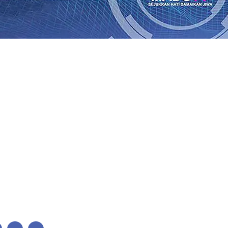
 Terus Bertumbuh, menunjukan Kuatnya Basis Menabung 
Petani
06 Agu 2026
•
Kapolres Probolinggo Pimpin Langs
panyol Pastikan Gabung skuad Macan Putih
05 Agu 2026
•
Cerita Supeno, Penjahit Vermak Keliling Di Tengah Perke
il Warga
04 Agu 2026
•
Kwarnas Gerakan Pramuka Budi W
 dan Uji Coba di Solo, Fokus Matangkan Persiapan Musim 
uksi
04 Agu 2026
•
 Terus Bertumbuh, menunjukan Kuatnya Basis Menabung 
Petani
06 Agu 2026
•
Kapolres Probolinggo Pimpin Langs
panyol Pastikan Gabung skuad Macan Putih
05 Agu 2026
•
Cerita Supeno, Penjahit Vermak Keliling Di Tengah Perke
il Warga
04 Agu 2026
•
Kwarnas Gerakan Pramuka Budi W
 dan Uji Coba di Solo, Fokus Matangkan Persiapan Musim 
uksi
04 Agu 2026
•