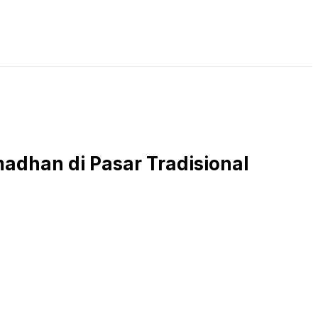
LIVE STREAMING
PODCAST
KAJIAN ISLAM
dhan di Pasar Tradisional