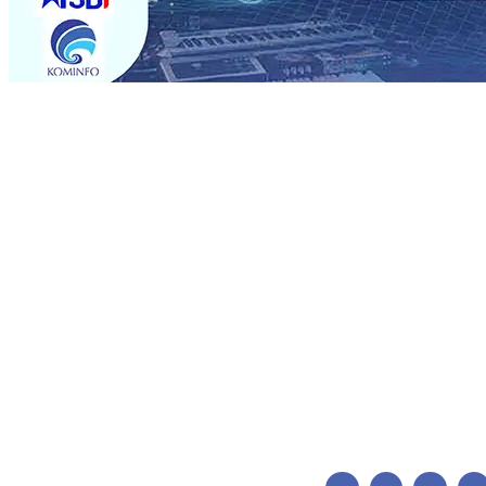
Trending
Jumlah Rekening dan Nominal Simpanan di Jawa Timur
Mas Dhito Kembali Salurkan 216 Bantuan Pertanian Bagi 
Sepenuhnya Padam
05 Agu 2026
•
Sergio Castel dari S
Barokah, Pererat Sinergi Polri dan Ulama
05 Agu 2026
•
•
Mas Dhito Minta Camat Proaktif Pantau Perubahan Des
Karno
04 Agu 2026
•
Persik Kediri Gelar Training Camp
Harga Gula dtingkat Petani Seiring Naiknya Ongkos Prod
Jumlah Rekening dan Nominal Simpanan di Jawa Timur
Mas Dhito Kembali Salurkan 216 Bantuan Pertanian Bagi 
Sepenuhnya Padam
05 Agu 2026
•
Sergio Castel dari S
Barokah, Pererat Sinergi Polri dan Ulama
05 Agu 2026
•
•
Mas Dhito Minta Camat Proaktif Pantau Perubahan Des
Karno
04 Agu 2026
•
Persik Kediri Gelar Training Camp
Harga Gula dtingkat Petani Seiring Naiknya Ongkos Prod