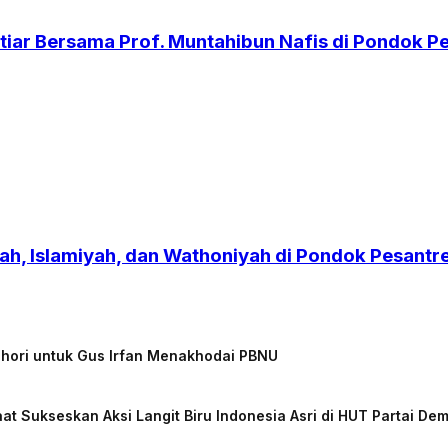
iar Bersama Prof. Muntahibun Nafis di Pondok 
h, Islamiyah, dan Wathoniyah di Pondok Pesant
chori untuk Gus Irfan Menakhodai PBNU
at Sukseskan Aksi Langit Biru Indonesia Asri di HUT Partai De