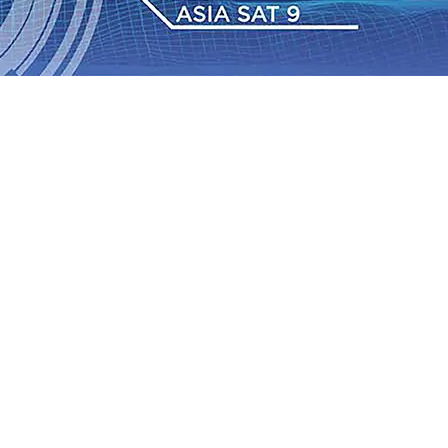
Nasabah
06 Agu 2026
•
Dukung Peningkatan Produksi,
ung Pemadaman Karhutla di Lereng Bromo, Api Belum
Kapolres Kediri Kota Jalin Silaturahmi dengan Ponpes Wali
mbangan Industri Fesyen yang Semakin Pesat
05 Agu 2026
aseso, Ajak Pramuka Jaga Warisan Perjuangan Bung
2026-2027
04 Agu 2026
•
Dorong dan dukung kenaikkan
Nasabah
06 Agu 2026
•
Dukung Peningkatan Produksi,
ung Pemadaman Karhutla di Lereng Bromo, Api Belum
Kapolres Kediri Kota Jalin Silaturahmi dengan Ponpes Wali
mbangan Industri Fesyen yang Semakin Pesat
05 Agu 2026
aseso, Ajak Pramuka Jaga Warisan Perjuangan Bung
2026-2027
04 Agu 2026
•
Dorong dan dukung kenaikkan