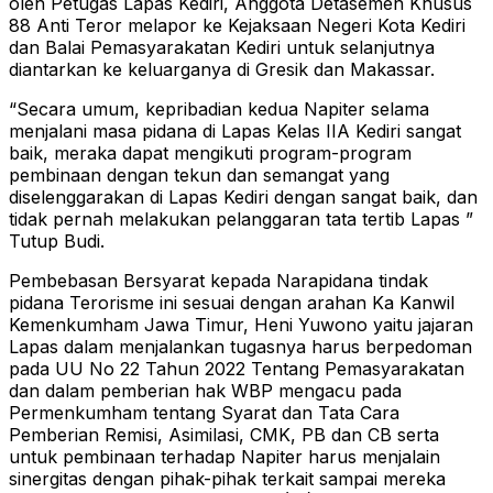
oleh Petugas Lapas Kediri, Anggota Detasemen Khusus
88 Anti Teror melapor ke Kejaksaan Negeri Kota Kediri
dan Balai Pemasyarakatan Kediri untuk selanjutnya
diantarkan ke keluarganya di Gresik dan Makassar.
“Secara umum, kepribadian kedua Napiter selama
menjalani masa pidana di Lapas Kelas IIA Kediri sangat
baik, meraka dapat mengikuti program-program
pembinaan dengan tekun dan semangat yang
diselenggarakan di Lapas Kediri dengan sangat baik, dan
tidak pernah melakukan pelanggaran tata tertib Lapas ”
Tutup Budi.
Pembebasan Bersyarat kepada Narapidana tindak
pidana Terorisme ini sesuai dengan arahan Ka Kanwil
Kemenkumham Jawa Timur, Heni Yuwono yaitu jajaran
Lapas dalam menjalankan tugasnya harus berpedoman
pada UU No 22 Tahun 2022 Tentang Pemasyarakatan
dan dalam pemberian hak WBP mengacu pada
Permenkumham tentang Syarat dan Tata Cara
Pemberian Remisi, Asimilasi, CMK, PB dan CB serta
untuk pembinaan terhadap Napiter harus menjalain
sinergitas dengan pihak-pihak terkait sampai mereka