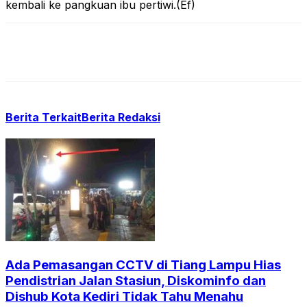
kembali ke pangkuan ibu pertiwi.(Ef)
Berita Terkait
Berita Redaksi
Ada Pemasangan CCTV di Tiang Lampu Hias
Pendistrian Jalan Stasiun, Diskominfo dan
Dishub Kota Kediri Tidak Tahu Menahu