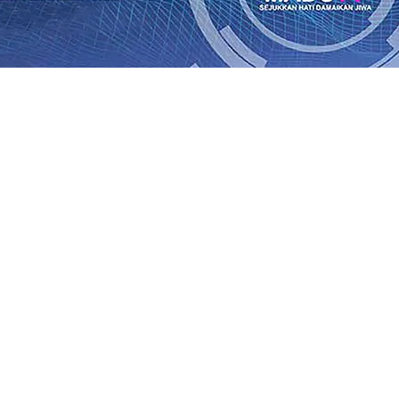
Rp1 Miliar
08 Agu 2026
•
Sebut Pemkot Kediri Arogan Soal
i Banding
07 Agu 2026
•
Perkuat Hubungan Dengan 17 De
diri Perkuat Sinergi dengan Media Kenalkan Wajah Baru JKN
 di Datangkan Perkuat Untuk Super League 2026/2027
06 A
daya
06 Agu 2026
•
ITS Perkenalkan Pupuk Probiotik Berba
gan Petani, PG Pesantren Baru Sukses Menggiling Tebu 4 
onal 2026
06 Agu 2026
•
Jumlah Rekening dan Nominal Si
Rp1 Miliar
08 Agu 2026
•
Sebut Pemkot Kediri Arogan Soal
i Banding
07 Agu 2026
•
Perkuat Hubungan Dengan 17 De
diri Perkuat Sinergi dengan Media Kenalkan Wajah Baru JKN
 di Datangkan Perkuat Untuk Super League 2026/2027
06 A
daya
06 Agu 2026
•
ITS Perkenalkan Pupuk Probiotik Berba
gan Petani, PG Pesantren Baru Sukses Menggiling Tebu 4 
onal 2026
06 Agu 2026
•
Jumlah Rekening dan Nominal Si