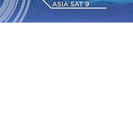
 TPA Pojok, Pengugat dan Saroja: Banding atau Kasasi,
sa Sekitar, PT SGN MKSO Kebun Dhoho Kembali
: Lebih Informatif, Lebih Fleksibel, dan Berkelanjutan
gu 2026
•
KAI Daop 7 Madiun Salurkan Bantuan TJSL
sis Grafenik Karbon, Hasil Panen Jagung di Mojokerto
Juta Kuintal di Hari ke-75
06 Agu 2026
•
Bangga, Mas
mpanan di Jawa Timur Terus Bertumbuh, menunjukan
 TPA Pojok, Pengugat dan Saroja: Banding atau Kasasi,
sa Sekitar, PT SGN MKSO Kebun Dhoho Kembali
: Lebih Informatif, Lebih Fleksibel, dan Berkelanjutan
gu 2026
•
KAI Daop 7 Madiun Salurkan Bantuan TJSL
sis Grafenik Karbon, Hasil Panen Jagung di Mojokerto
Juta Kuintal di Hari ke-75
06 Agu 2026
•
Bangga, Mas
mpanan di Jawa Timur Terus Bertumbuh, menunjukan