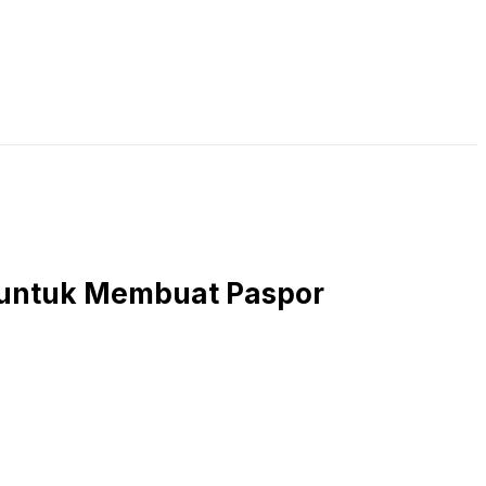
LIVE STREAMING
PODCAST
KAJIAN ISLAM
 untuk Membuat Paspor