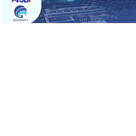
Trending
Rumah dan 6 Kendaraan Ludes Terbakar, Kerugian Capai 
Warga Tak Akan Gentar!, Pemkot “Kekeh” Dengan Mater
Salurkan Bantuan Gula
07 Agu 2026
•
BPJS Kesehatan Ke
07 Agu 2026
•
Pemain Pemain Baru Persik Kediri Terus
Rp123 Juta untuk Pendidikan, Sosial, dan Pelestarian Bu
Tembus 18 Ton/Ha
06 Agu 2026
•
Perkuat Kemitraan Den
Dhito Beri Beasiswa Siswa Peraih Medali Emas LKS Nasi
Kuatnya Basis Menabung Nasabah
06 Agu 2026
•
Rumah dan 6 Kendaraan Ludes Terbakar, Kerugian Capai 
Warga Tak Akan Gentar!, Pemkot “Kekeh” Dengan Mater
Salurkan Bantuan Gula
07 Agu 2026
•
BPJS Kesehatan Ke
07 Agu 2026
•
Pemain Pemain Baru Persik Kediri Terus
Rp123 Juta untuk Pendidikan, Sosial, dan Pelestarian Bu
Tembus 18 Ton/Ha
06 Agu 2026
•
Perkuat Kemitraan Den
Dhito Beri Beasiswa Siswa Peraih Medali Emas LKS Nasi
Kuatnya Basis Menabung Nasabah
06 Agu 2026
•