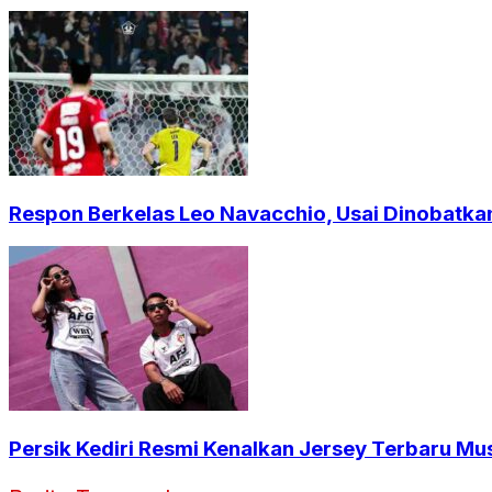
Respon Berkelas Leo Navacchio, Usai Dinobatkan
Persik Kediri Resmi Kenalkan Jersey Terbaru Mu