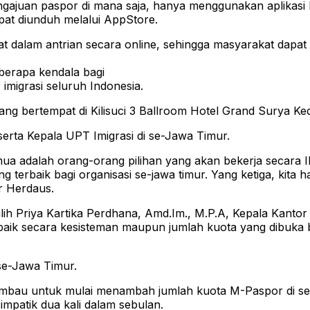
ajuan paspor di mana saja, hanya menggunakan aplikasi M
at diunduh melalui AppStore.
alam antrian secara online, sehingga masyarakat dapat 
eberapa kendala bagi
migrasi seluruh Indonesia.
ng bertempat di Kilisuci 3 Ballroom Hotel Grand Surya Kedi
rta Kepala UPT Imigrasi di se-Jawa Timur.
mua adalah orang-orang pilihan yang akan bekerja secara I
 terbaik bagi organisasi se-jawa timur. Yang ketiga, kit
r Herdaus.
ih Priya Kartika Perdhana, Amd.Im., M.P.A, Kepala Kantor 
baik secara kesisteman maupun jumlah kuota yang dibuka 
 se-Jawa Timur.
imbau untuk mulai menambah jumlah kuota M-Paspor di seti
impatik dua kali dalam sebulan.