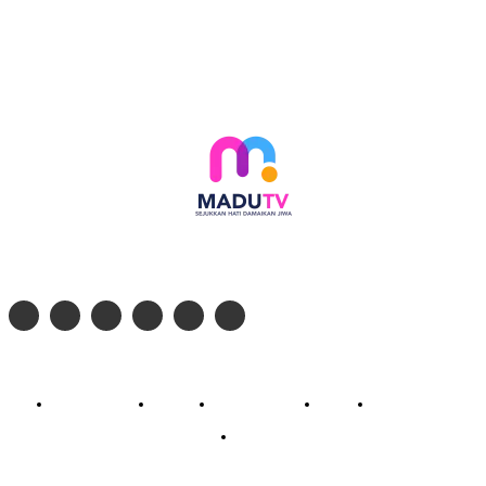
Follow social media kami di:
© 2026 - PT. Madinul Ulum Media Televisi Ummat Tulungagung, Jawa Timur
Profil Madu TV
Redaksi
Pedoman Siber
Kontak
Live Streaming
PodCast